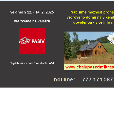
Ve dnech 12. - 14. 2. 2026
Nabízíme možnost pron
vzorového domu na víken
Vás zveme na veletrh
dovolenou - více info n
Najdete nás v hale 5 na stánku A14